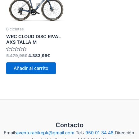
era:
es:
5.479,95€.
4.383,95€.
Bicicletas
WRC CLOUD DISC RIVAL
AXS TALLA M
Valorado
5.479,95
€
4.383,95
€
con
0
de
Añadir al carrito
5
Contacto
Email:
aventurabikepk@gmail.com
Tel.:
950 01 34 48
Dirección: