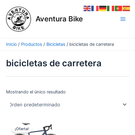
Ir
Main
al
Men
Aventura Bike
contenido
Inicio
Productos
Bicicletas
bicicletas de carretera
bicicletas de carretera
Mostrando el único resultado
El
El
precio
precio
¡Oferta!
original
actual