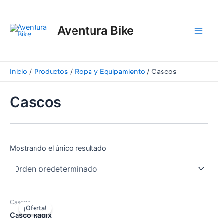
Ir
Main
al
Men
Aventura Bike
contenido
Inicio
Productos
Ropa y Equipamiento
Cascos
Cascos
Mostrando el único resultado
El
El
Este
Cascos
precio
precio
¡Oferta!
producto
original
actual
Casco Radix