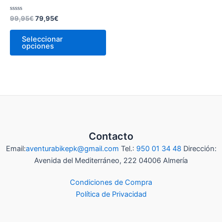
era:
es:
tiene
99,95€.
79,95€.
múltiples
Valorado
99,95
€
79,95
€
con
variantes.
0
de
Seleccionar
Las
5
opciones
opciones
se
pueden
elegir
en
la
página
de
Contacto
producto
Email:
aventurabikepk@gmail.com
Tel.:
950 01 34 48
Dirección:
Avenida del Mediterráneo, 222 04006 Almería
Condiciones de Compra
Política de Privacidad